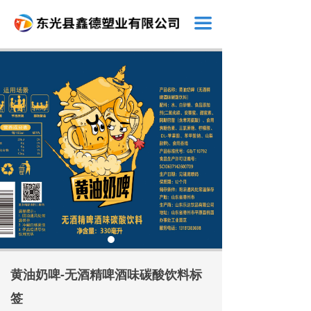
끀
黄油奶啤-无酒精啤酒味碳酸饮料标
签