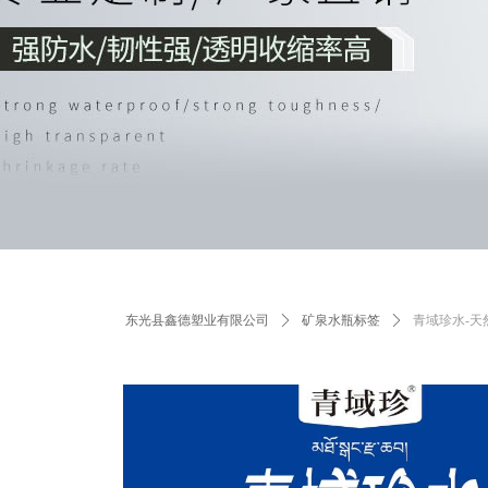
东光县鑫德塑业有限公司
ꄲ
矿泉水瓶标签
ꄲ
青域珍水-天